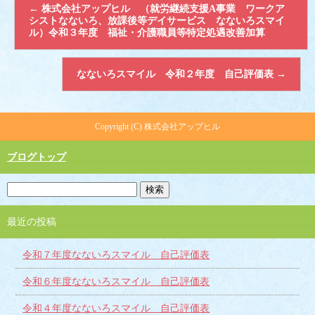
←
株式会社アップヒル （就労継続支援A事業 ワークア
シストなないろ、放課後等デイサービス なないろスマイ
ル）令和３年度 福祉・介護職員等特定処遇改善加算
なないろスマイル 令和２年度 自己評価表
→
Copyright (C) 株式会社アップヒル
ブログトップ
最近の投稿
令和７年度なないろスマイル 自己評価表
令和６年度なないろスマイル 自己評価表
令和４年度なないろスマイル 自己評価表